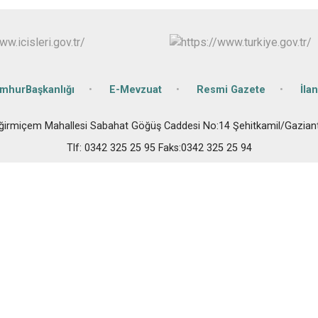
Oğuzeli
Şahinbey
Şehitkamil
Yavuzeli
umhurBaşkanlığı
E-Mevzuat
Resmi Gazete
İlan
ğirmiçem Mahallesi Sabahat Göğüş Caddesi No:14 Şehitkamil/Gazian
Tlf: 0342 325 25 95 Faks:0342 325 25 94