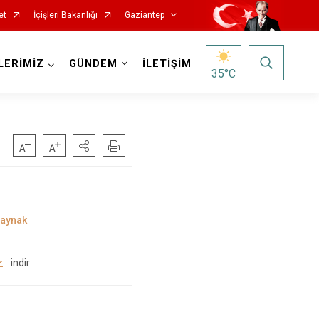
et
İçişleri Bakanlığı
Gaziantep
LERİMİZ
GÜNDEM
İLETİŞİM
35
°C
indir