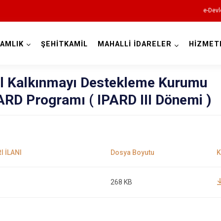
e-Devl
AMLIK
ŞEHİTKAMİL
MAHALLİ İDARELER
HİZMET
Gaziantep
al Kalkınmayı Destekleme Kurumu
RD Programı ( IPARD III Dönemi )
Araban
İslahiye
Karkamış
268 KB
Nizip
Nurdağı