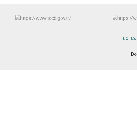
T.C. C
De