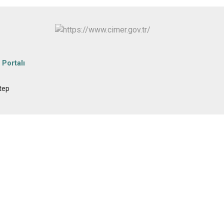
 Portalı
tep