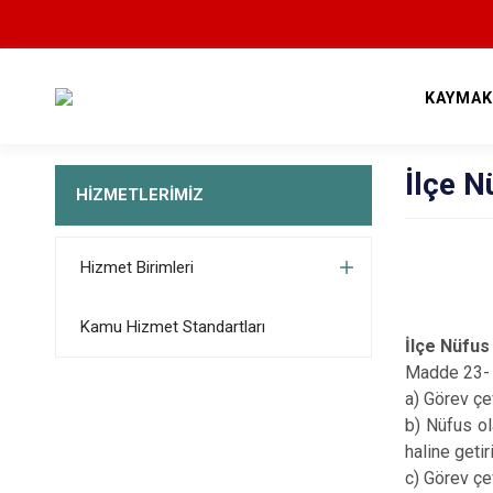
KAYMAK
İlçe 
HİZMETLERİMİZ
Hizmet Birimleri
Kamu Hizmet Standartları
İlçe Nüfu
Madde 23- İ
a) Görev çe
b) Nüfus ol
haline geti
c) Görev çe