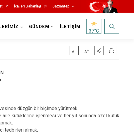
et
İçişleri Bakanlığı
Gaziantep
LERİMİZ
GÜNDEM
İLETİŞİM
37
°C
AN
ü
çevesinde düzgün bir biçimde yürütmek.
e aile kütüklerine işlenmesi ve her yıl sonunda özel kütük
yapmak.
cı tedbirleri almak.