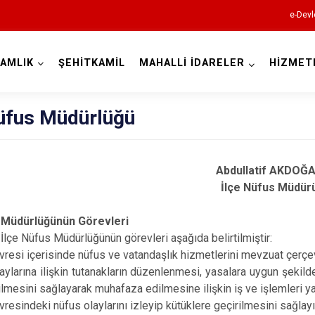
e-Devl
AMLIK
ŞEHİTKAMİL
MAHALLİ İDARELER
HİZMET
Gaziantep
Nüfus Müdürlüğü
Abdullatif AKDOĞ
İlçe Nüfus Müdür
Araban
İslahiye
s Müdürlüğünün Görevleri
lçe Nüfus Müdürlüğünün görevleri aşağıda belirtilmiştir:
Karkamış
vresi içerisinde nüfus ve vatandaşlık hizmetlerini mevzuat çer
Nizip
aylarına ilişkin tutanakların düzenlenmesi, yasalara uygun şekild
rilmesini sağlayarak muhafaza edilmesine ilişkin iş ve işlemleri 
Nurdağı
vresindeki nüfus olaylarını izleyip kütüklere geçirilmesini sağlayı