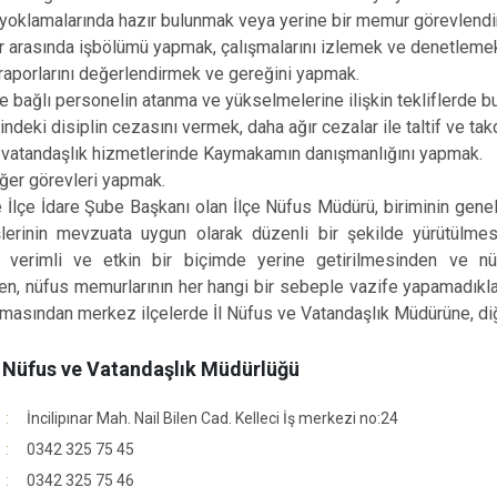
 yoklamalarında hazır bulunmak veya yerine bir memur görevlend
r arasında işbölümü yapmak, çalışmalarını izlemek ve denetleme
raporlarını değerlendirmek ve gereğini yapmak.
e bağlı personelin atanma ve yükselmelerine ilişkin tekliflerde 
çindeki disiplin cezasını vermek, daha ağır cezalar ile taltif ve t
e vatandaşlık hizmetlerinde Kaymakamın danışmanlığını yapmak.
diğer görevleri yapmak.
de İlçe İdare Şube Başkanı olan İlçe Nüfus Müdürü, biriminin gen
lerinin mevzuata uygun olarak düzenli bir şekilde yürütülmes
 verimli ve etkin bir biçimde yerine getirilmesinden ve nü
n, nüfus memurlarının her hangi bir sebeple vazife yapamadıklar
ılmasından merkez ilçelerde İl Nüfus ve Vatandaşlık Müdürüne, d
e Nüfus ve Vatandaşlık Müdürlüğü
İncilipınar Mah. Nail Bilen Cad. Kelleci İş merkezi no:24
0342 325 75 45
0342 325 75 46