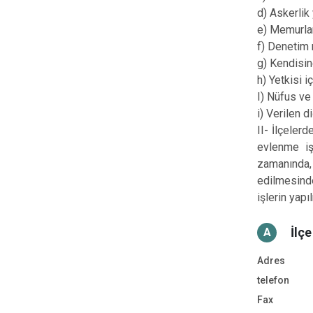
d) Askerlik
e) Memurla
f) Denetim 
g) Kendisin
h) Yetkisi i
I) Nüfus v
i) Verilen 
II- İlçeler
evlenme iş
zamanında,
edilmesinde
işlerin yap
İlç
A
Adres
telefon
Fax