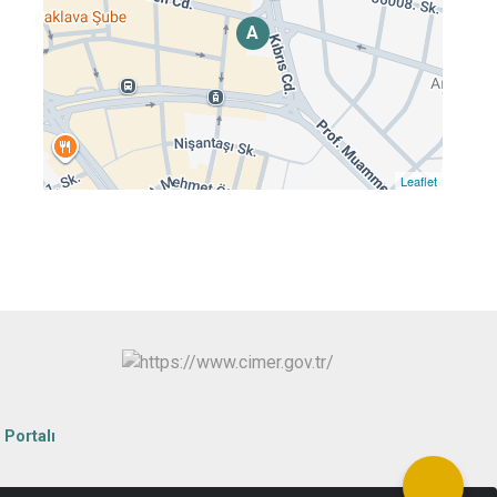
A
Leaflet
 Portalı
tep