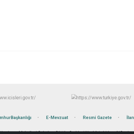
umhurBaşkanlığı
E-Mevzuat
Resmi Gazete
İlan
ğirmiçem Mahallesi Sabahat Göğüş Caddesi No:14 Şehitkamil/Gazian