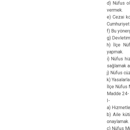
d) Nüfus ol
vermek.
e) Cezai ko
Cumhuriyet 
f) Bu yöner
g) Devletim
h) İlçe Nü
yapmak.
i) Nüfus hi
sağlamak am
j) Nüfus cü
k) Yasalarl
İlçe Nüfus
Madde 24- İ
I-
a) Hizmetle
b) Aile küt
onaylamak
c) Nüfus M