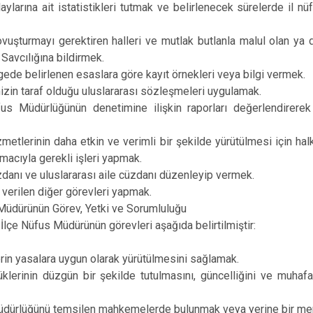
Oğuzeli
aylarına ait istatistikleri tutmak ve belirlenecek sürelerde il n
Şahinbey
vuşturmayı gerektiren halleri ve mutlak butlanla malul olan ya d
Şehitkamil
Savcılığına bildirmek.
Yavuzeli
gede belirlenen esaslara göre kayıt örnekleri veya bilgi vermek.
izin taraf olduğu uluslararası sözleşmeleri uygulamak.
fus Müdürlüğünün denetimine ilişkin raporları değerlendirer
zmetlerinin daha etkin ve verimli bir şekilde yürütülmesi için hal
acıyla gerekli işleri yapmak.
zdanı ve uluslararası aile cüzdanı düzenleyip vermek.
a verilen diğer görevleri yapmak.
 Müdürünün Görev, Yetki ve Sorumluluğu
lçe Nüfus Müdürünün görevleri aşağıda belirtilmiştir:
rin yasalara uygun olarak yürütülmesini sağlamak.
üklerinin düzgün bir şekilde tutulmasını, güncelliğini ve muha
.
üdürlüğünü temsilen mahkemelerde bulunmak veya yerine bir mem