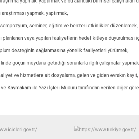
Oğuzeli
araştırma yapmak, yaptırmak ve bu alandaki bilimsel çalışmaları
Şahinbey
 araştırması yapmak, yaptırmak,
Şehitkamil
, sempozyum, seminer, eğitim ve benzeri etkinlikler düzenlemek,
Yavuzeli
ı planlanan veya yapılan faaliyetlerin hedef kitleye duyurulması 
oplum desteğinin sağlanmasına yönelik faaliyetleri yürütmek,
elinde göçün meydana getirdiği sorunlarla ilgili çalışmalar yapmak
faaliyet ve hizmetlere ait dosyalama, gelen ve giden evrakın kayıt
ve Kaymakam ile Yazı İşleri Müdürü tarafından verilen diğer göre