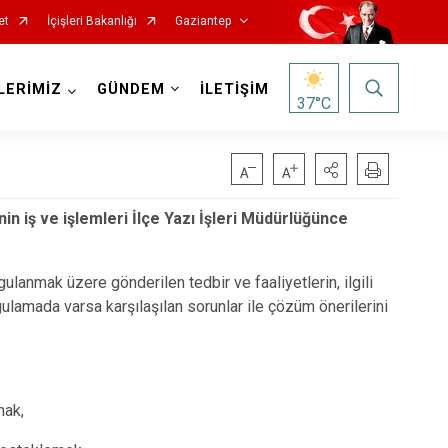
et
İçişleri Bakanlığı
Gaziantep
LERİMİZ
GÜNDEM
İLETİŞİM
37
°C
n iş ve işlemleri İlçe Yazı İşleri Müdürlüğünce
ulanmak üzere gönderilen tedbir ve faaliyetlerin, ilgili
lamada varsa karşılaşılan sorunlar ile çözüm önerilerini
mak,