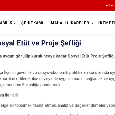
e-Devl
AMLIK
ŞEHİTKAMİL
MAHALLİ İDARELER
HİZMET
Gaziantep
osyal Etüt ve Proje Şefliği
a uygun görülüp kuruluncaya kadar Sosyal Etüt Proje Şefliğini
Araban
ça İlçenin güvenlik ve sosyo-ekonomik politikaları konularında uyg
e koordine edilerek ilçe düzeyinde uygulanmasını sağlamak ve uygu
İslahiye
ç raporlarını Bakanlığa göndermek,
Karkamış
ı ile ilgili;
Nizip
 belgeleri toplamak, tasnif etmek, analiz ve değerlendirmeler yap
Nurdağı