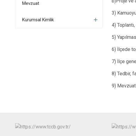
b)Proje ve 
Mevzuat
3) Kamuoyu
Kurumsal Kimlik
4) Toplantı
5) Yapılmas
6) İlçede t
7) İlçe gen
8) Tedbir, 
9) Mevzuat 