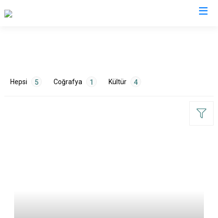
Gaziantep
Araban
Hepsi
Coğrafya
Kültür
5
1
4
İslahiye
Karkamış
Nizip
Nurdağı
ETİKETLER
Oğuzeli
Şahinbey
Çevre
1
Mutfak
1
Sanat
2
Turizm
1
Şehitkamil
Yavuzeli