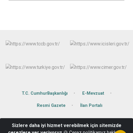
T.C. CumhurBaşkanlığı
E-Mevzuat
Resmi Gazete
İlan Portalı
Değirmiçem Mahallesi Sabahat Göğüş Caddesi No:14
Sizlere daha iyi hizmet verebilmek için sitemizde
Şehitkamil/Gaziantep
çerezlere yer veriyoruz
🍪 Çerez politikamız hakkında