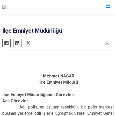
Gaziantep
İlçe Emniyet Müdürlüğü
Araban
İslahiye
Karkamış
Nizip
Nurdağı
Mehmet NACAR
Oğuzeli
İlçe Emniyet Müdürü
Şahinbey
İlçe Emniyet Müdürlüğünün Görevleri
Şehitkamil
Adli Görevler
Yavuzeli
Adli polis, en az tam teşekküllü bir polis merkezi
bulunan yerlerde adli işlerle uğraşmak üzere, Emniyet Genel