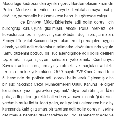
Müdürlüğü kadrosundan ayrılan görevlilerden oluşan kısımdır.
Polis Merkezi istenilen düzeyde teşkilatlanmaya sahip
değilse, personelin bir kısmı veya hepsi bu görevde çalışır.
İlçe Emniyet Müdürlüklerinde adli polis görevi için
büro/grup kuruluşuna gidilmiştir. Ancak Polis Merkezi de
kovuşturucu polis görevi yapmaktadır. Suç soruşturmaları,
Emniyet Teşkilat Kanununda yer alan temel prensiplere uygun
olarak, yetkili adli makamların talimatları doğrultusunda yapılır.
Kamu düzenini bozucu bir suç işlendiğinde adli polis delilleri
toplamak, suçu işleyen şahısları yakalamak, Cumhuriyet
Savcısı adına soruşturmayı yürütmek ve suçluları adalete
teslim etmekle yükümlüdür. 2559 sayılı PVSK'nın 2. maddesi
6. bendinde de polisin adli görevi belirtilerek "İşlenmiş olan
bir suç hakkında Ceza Muhakemeleri Usulü Kanunu ile diğer
kanunlarda yazılı görevleri yapmak" diye belirtilmiştir. İdari
polis, adli polise gerekli hallerde veya savcının isteği üzerine
yardımla mükelleftir. İdari polis, adli polisi ilgilendiren bir olay
karşısında kaldığı zaman, bir taraftan adli polis görevini yerine
getirmekle beraber, diğer taraftan adli polisi haberdar eder ve