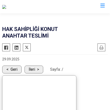
Gaziantep
HAK SAHİPLİĞİ KONUT
ANAHTAR TESLİMİ
Araban
İslahiye
Karkamış
29.09.2025
Nizip
Nurdağı
Geri
İleri
Sayfa:
/
Oğuzeli
Şahinbey
Şehitkamil
Yavuzeli