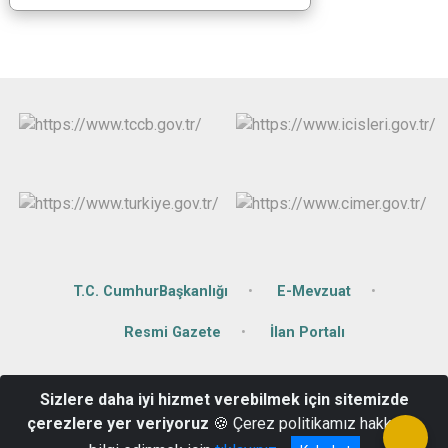
T.C. CumhurBaşkanlığı
E-Mevzuat
Resmi Gazete
İlan Portalı
Değirmiçem Mahallesi Sabahat Göğüş Caddesi No:14
Sizlere daha iyi hizmet verebilmek için sitemizde
Şehitkamil/Gaziantep
çerezlere yer veriyoruz
🍪 Çerez politikamız hakkında
Tlf: 0342 325 25 95 Faks:0342 325 25 94