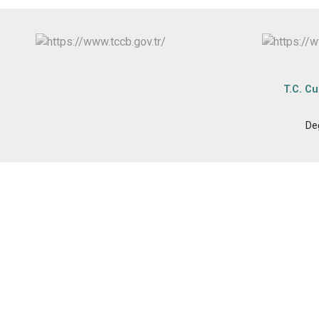
T.C. C
De