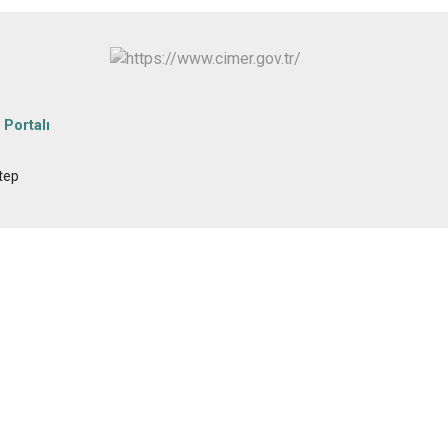
 Portalı
tep