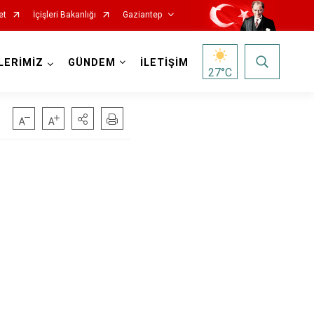
et
İçişleri Bakanlığı
Gaziantep
LERİMİZ
GÜNDEM
İLETİŞİM
27
°C