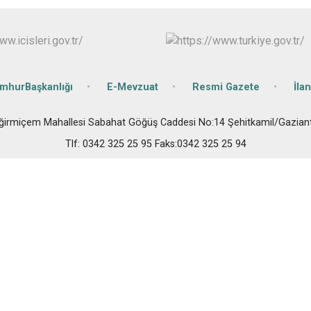
Oğuzeli
Şahinbey
Şehitkamil
Yavuzeli
umhurBaşkanlığı
E-Mevzuat
Resmi Gazete
İlan
ğirmiçem Mahallesi Sabahat Göğüş Caddesi No:14 Şehitkamil/Gazian
Tlf: 0342 325 25 95 Faks:0342 325 25 94