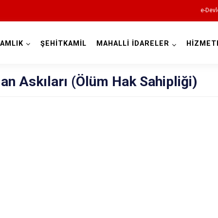
e-Devl
AMLIK
ŞEHİTKAMİL
MAHALLİ İDARELER
HİZMET
Gaziantep
lan Askıları (Ölüm Hak Sahipliği)
Araban
İslahiye
Karkamış
Nizip
Nurdağı