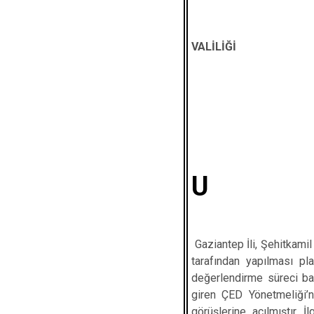
GAZ
VAL
D 
U
Gaziantep İli, Şehitkamil
tarafından yapılması pl
değerlendirme süreci ba
giren ÇED Yönetmeliği’n
görüşlerine açılmıştır. 