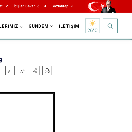
et
İçişleri Bakanlığı
Gaziantep
LERİMİZ
GÜNDEM
İLETİŞİM
26
°C
e