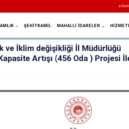
e-Devl
AMLIK
ŞEHİTKAMİL
MAHALLİ İDARELER
HİZMET
Gaziantep
k ve İklim değişikliği İl Müdürlüğü
apasite Artışı (456 Oda ) Projesi İl
Araban
İslahiye
.
Karkamış
Nizip
Nurdağı