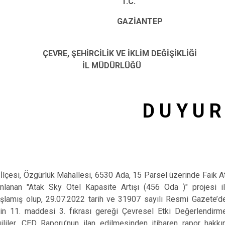
Oğuzeli
T.C.
Şahinbey
İANTEP
İLİĞİ
Şehitkamil
Yavuzeli
ÇEVRE, ŞEHİRCİLİK VE İKLİM DEĞİŞİKLİĞİ
İL MÜDÜRLÜĞÜ
U Y U R
 İlçesi, Özgürlük Mahallesi, 6530 Ada, 15 Parsel üzerinde Faik A
anlanan "Atak Sky Otel Kapasite Artışı (456 Oda )" projesi il
şlamış olup, 29.07.2022 tarih ve 31907 sayılı Resmi Gazete’d
in 11. maddesi 3. fıkrası gereği Çevresel Etki Değerlendirm
İlgililer, ÇED Raporu’nun ilan edilmesinden itibaren rapor hakk