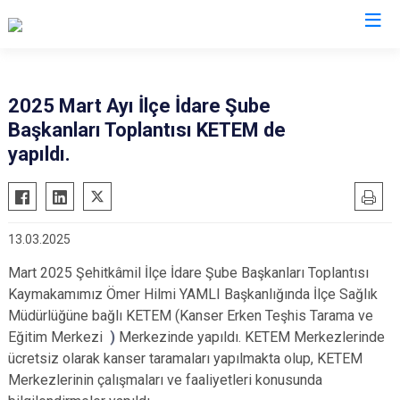
Gaziantep
2025 Mart Ayı İlçe İdare Şube
Başkanları Toplantısı KETEM de
Araban
yapıldı.
İslahiye
Karkamış
Nizip
13.03.2025
Nurdağı
Mart 2025 Şehitkâmil İlçe İdare Şube Başkanları Toplantısı
Oğuzeli
Kaymakamımız Ömer Hilmi YAMLI Başkanlığında İlçe Sağlık
Şahinbey
Müdürlüğüne bağlı KETEM (
Kanser Erken Teşhis Tarama ve
Şehitkamil
Eğitim Merkezi
)
Merkezinde yapıldı. KETEM Merkezlerinde
ücretsiz olarak kanser taramaları yapılmakta olup, KETEM
Yavuzeli
Merkezlerinin çalışmaları ve faaliyetleri konusunda