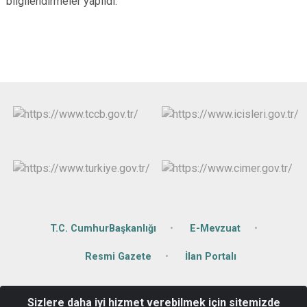
bilgilendirmeler yapıldı.
T.C. CumhurBaşkanlığı
E-Mevzuat
Resmi Gazete
İlan Portalı
Değirmiçem Mahallesi Sabahat Göğüş Caddesi No:14
Sizlere daha iyi hizmet verebilmek için sitemizde
Şehitkamil/Gaziantep